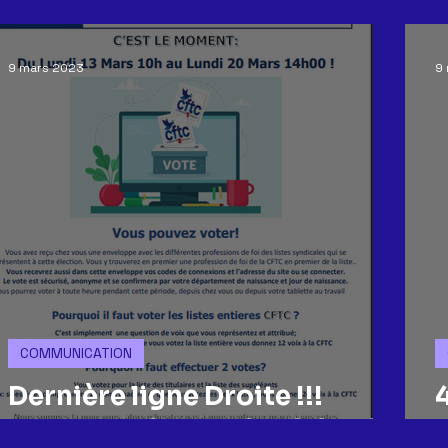
ACCORDS
CE
GREVE
COMMUNICATION
GEN
9 mars 2023
9
REORGANISATION
CONGES
CSSCT
tract
R
COMMUNICATION
Dernière ligne Droite !!!
APPEL A VOTER LISTES CFTC
q