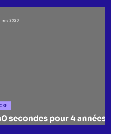
ERAL
CSE
MUTUELLE & PREVOYANCE
 mars 2023
ACHAT
CSE
40 secondes pour 4 années
ui arrivent !