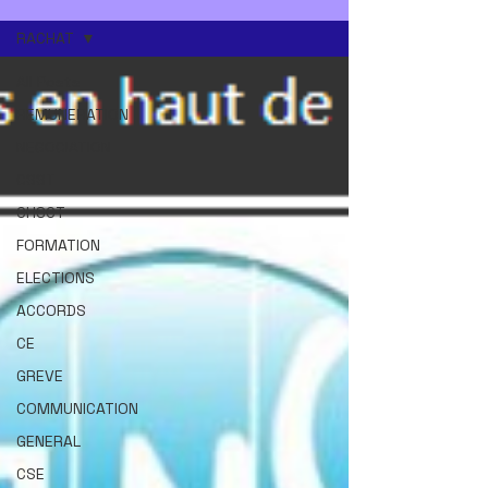
RACHAT
All Posts
REMUNERATION
NEGOCIATION
CSST
CHSCT
FORMATION
ELECTIONS
ACCORDS
CE
GREVE
COMMUNICATION
GENERAL
CSE