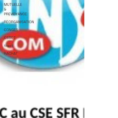
MUTUELLE
&
PREVOYANCE
REORGANISATION
CONGES
CSSCT
tract
RACHAT