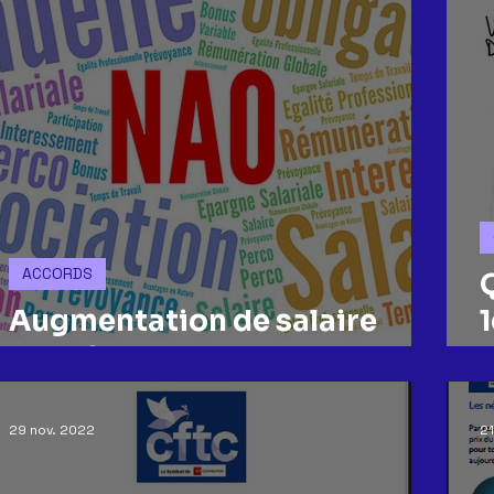
ACCORDS
Augmentation de salaire
chez SFRD
D
29 nov. 2022
21