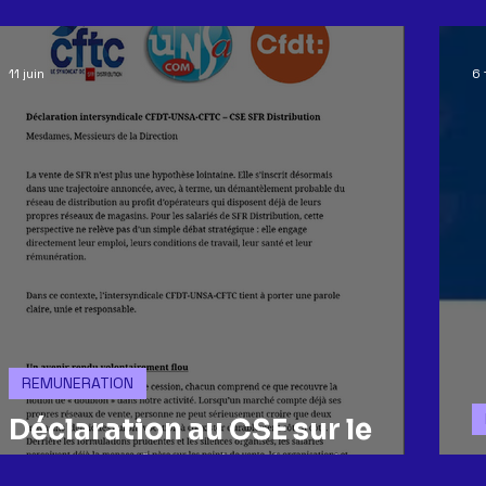
ACCORDS
CE
GREVE
COMMUNICATION
GEN
11 juin
6 
REORGANISATION
CONGES
CSSCT
tract
R
REMUNERATION
Déclaration au CSE sur le
Futur de SFR Distribution