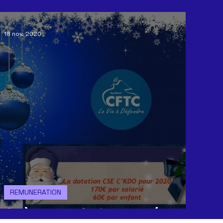
ACCORDS
CE
GREVE
COMMUNICATION
GEN
18 nov. 2020
REORGANISATION
CONGES
CSSCT
tract
R
REMUNERATION
Chèque KDO Fin d'année