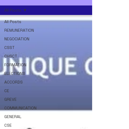
All Posts
All Posts
REMUNERATION
NEGOCIATION
CSST
CHSCT
FORMATION
ELECTIONS
ACCORDS
CE
GREVE
COMMUNICATION
GENERAL
CSE