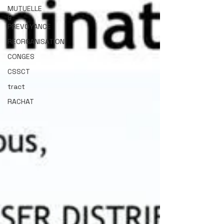
MUTUELLE
&
PREVOYANCE
REORGANISATION
CONGES
CSSCT
tract
RACHAT