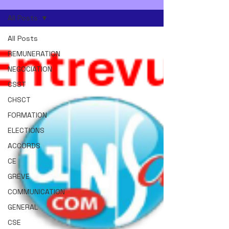
All Posts
All Posts
REMUNERATION
NEGOCIATION
CSST
CHSCT
FORMATION
ELECTIONS
ACCORDS
CE
GREVE
COMMUNICATION
GENERAL
CSE