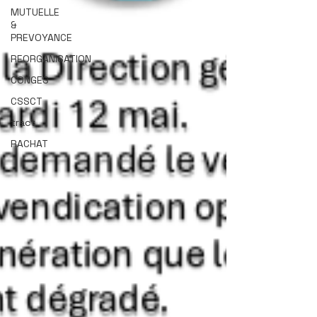
MUTUELLE
&
PREVOYANCE
REORGANISATION
CONGES
CSSCT
tract
RACHAT