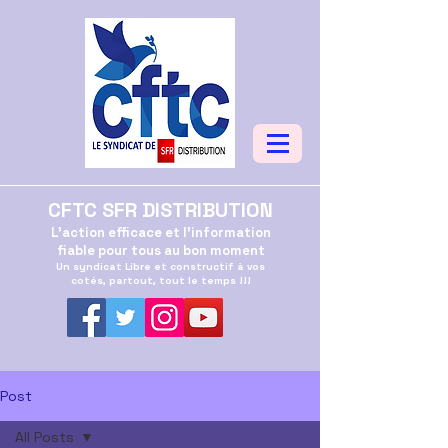
CFTC SFR DISTRIBUTION
L'action efficace et l'information
fiable pour tous au bon moment
Un syndicat Libre et constructif à vos
cotés, partout, tout le temps !!!
Post
All Posts