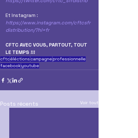
https://twitter.com/cftc_sfrdistrib
Et Instagram :
https://www.instagram.com/cftcsfr
distribution/?hl=fr
CFTC AVEC VOUS, PARTOUT, TOUT 
LE TEMPS !!!
cftc
éléctions
campagne
professionnelle
facebook
youtube
Voir tout
Posts récents