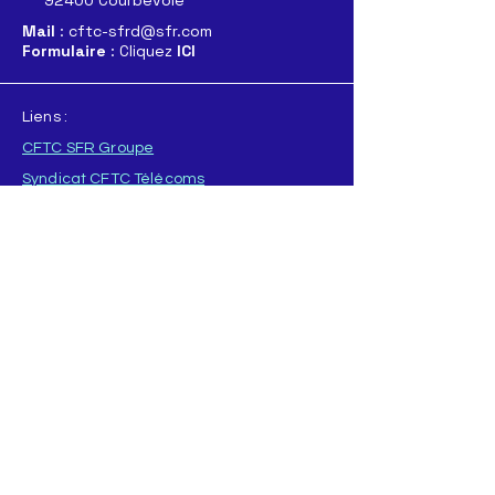
92400 Courbevoie
Mail
: cftc-sfrd@sfr.com
Formulaire
: Cliquez
ICI
Liens :
CFTC SFR Groupe
Syndicat CFTC Télécoms
Fédération CFTC
Confédération CFTC
Télécharger notre application Mobile
Pour
APPLE
Pour
ANDROID
T
élécharger directement l'application :
ICI
(format .AAB
)
ou
ICI
(format .APK)
Nos Resaux sociaux :