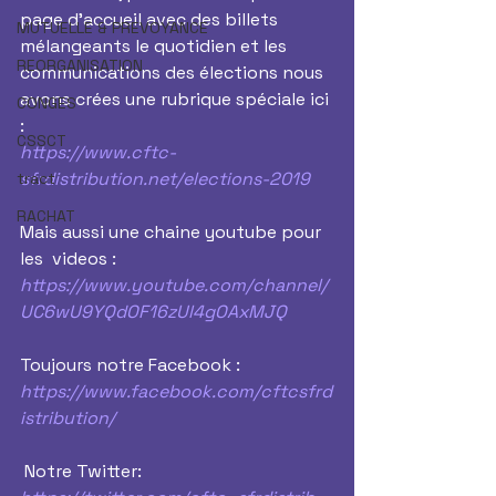
page d'accueil avec des billets 
MUTUELLE & PREVOYANCE
mélangeants le quotidien et les 
REORGANISATION
communications des élections nous 
avons crées une rubrique spéciale ici 
CONGES
:
CSSCT
https://www.cftc-
sfrdistribution.net/elections-2019
tract
RACHAT
Mais aussi une chaine youtube pour 
les  videos :
https://www.youtube.com/channel/
UC6wU9YQdOF16zUl4gOAxMJQ
Toujours notre Facebook :
https://www.facebook.com/cftcsfrd
istribution/
 Notre Twitter: