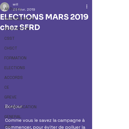
will
All Posts
25 févr. 2019
ELECTIONS MARS 2019
REMUNERATION
chez SFRD
NEGOCIATION
CSST
CHSCT
FORMATION
ELECTIONS
ACCORDS
CE
GREVE
Bonjour
COMMUNICATION
GENERAL
Comme vous le savez la campagne à 
CSE
commencer, pour éviter de polluer la 