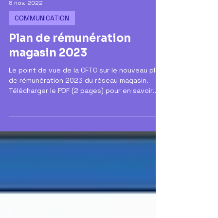
8 nov. 2022
COMMUNICATION
Plan de rémunération
magasin 2023
Le point de vue de la CFTC sur le nouveau plan
de rémunération 2023 du réseau magasin.
Télécharger le PDF (2 pages) pour en savoir
plus....