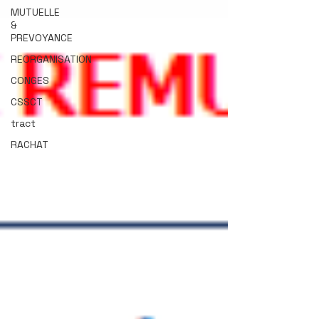
MUTUELLE
&
PREVOYANCE
REORGANISATION
CONGES
CSSCT
tract
RACHAT