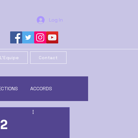
Log In
L'Equipe
Contact
ECTIONS
ACCORDS
REORGANISATION
2