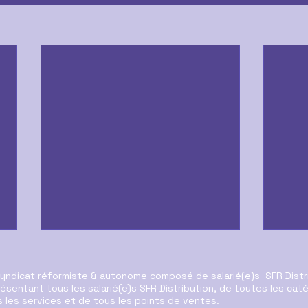
syndicat réformiste & autonome composé de salarié(e)s SFR Distr
ésentant tous les salarié(e)s SFR Distribution, de toutes les cat
 les services et de tous les points de ventes.