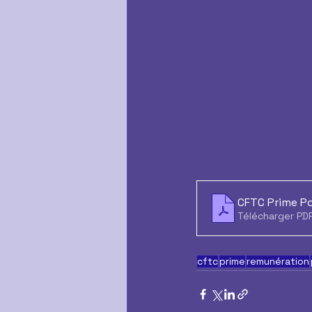
CFTC Prime Po
Télécharger PD
cftc
prime
remunération