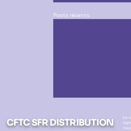
Posts récents
Le 
CFTC SFR DISTRIBUTION
repr
tous