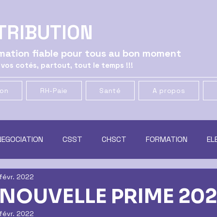
TRIBUTION
ormation fiable pour tous au bon moment
 vos cotés, partout, tout le temps !!!
ion
RH-Paie
Santé
A propos
NEGOCIATION
CSST
CHSCT
FORMATION
EL
 févr. 2022
ATION
GENERAL
CSE
MUTUELLE & PREVOYANCE
NOUVELLE PRIME 202
févr. 2022
t
RACHAT