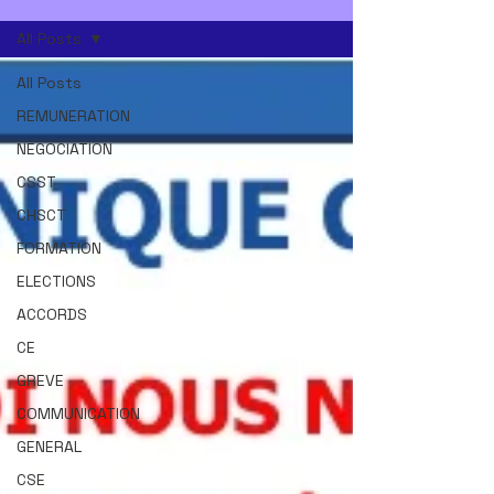
All Posts
All Posts
REMUNERATION
NEGOCIATION
CSST
CHSCT
FORMATION
ELECTIONS
ACCORDS
CE
GREVE
COMMUNICATION
GENERAL
CSE