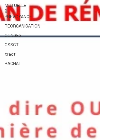
MUTUELLE
&
PREVOYANCE
REORGANISATION
CONGES
CSSCT
tract
RACHAT