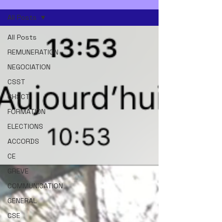
All Posts
All Posts
REMUNERATION
NEGOCIATION
CSST
CHSCT
FORMATION
ELECTIONS
ACCORDS
CE
GREVE
COMMUNICATION
GENERAL
CSE