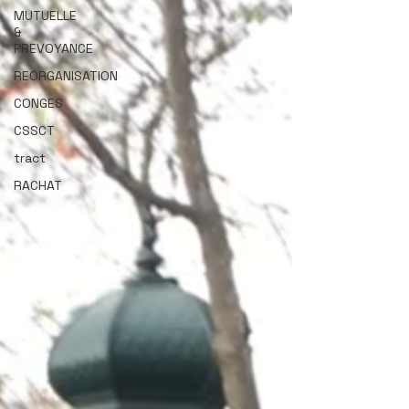
MUTUELLE
&
PREVOYANCE
REORGANISATION
CONGES
CSSCT
tract
RACHAT