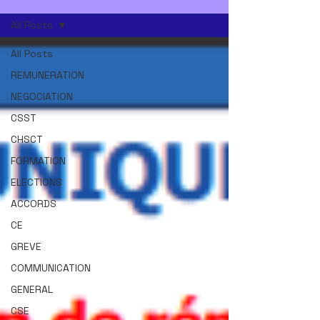
All Posts
All Posts
REMUNERATION
NEGOCIATION
CSST
CHSCT
FORMATION
ELECTIONS
ACCORDS
CE
GREVE
COMMUNICATION
GENERAL
CSE