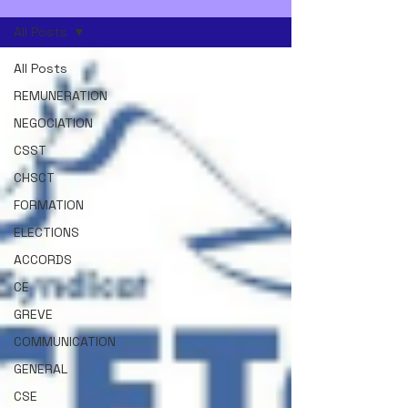
All Posts
All Posts
REMUNERATION
NEGOCIATION
CSST
CHSCT
FORMATION
ELECTIONS
ACCORDS
CE
GREVE
COMMUNICATION
GENERAL
CSE