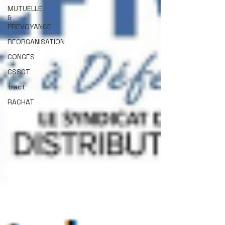
MUTUELLE
&
PREVOYANCE
REORGANISATION
CONGES
CSSCT
tract
RACHAT