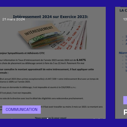
ACCORDS
CE
GREVE
COMMUNICATION
GEN
21 mars 2024
13
REORGANISATION
CONGES
CSSCT
tract
R
COMMUNICATION
Prime d'intéressement 2023