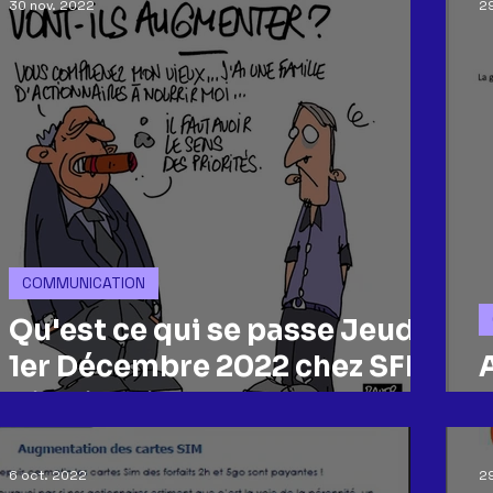
30 nov. 2022
29
COMMUNICATION
Qu'est ce qui se passe Jeudi
1er Décembre 2022 chez SFR
Distribution !!!
6 oct. 2022
2