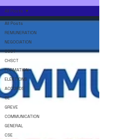
All Posts
All Posts
REMUNERATION
NEGOCIATION
CSST
CHSCT
FORMATION
ELECTIONS
ACCORDS
CE
GREVE
COMMUNICATION
GENERAL
CSE