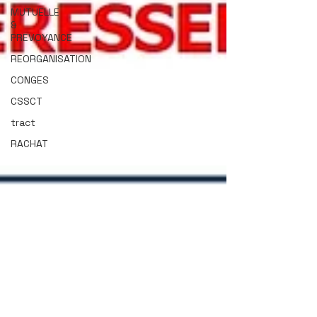
MUTUELLE
&
PREVOYANCE
REORGANISATION
CONGES
CSSCT
tract
RACHAT