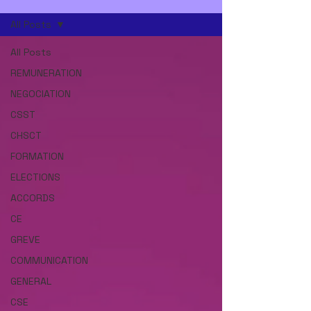
All Posts
All Posts
REMUNERATION
NEGOCIATION
CSST
CHSCT
FORMATION
ELECTIONS
ACCORDS
CE
GREVE
COMMUNICATION
GENERAL
CSE