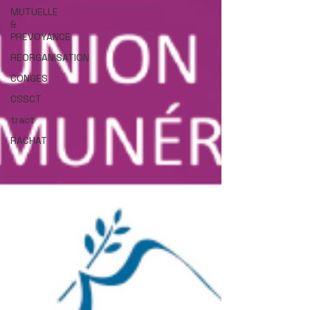
MUTUELLE
&
PREVOYANCE
REORGANISATION
CONGES
CSSCT
tract
RACHAT