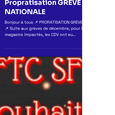
14 janv. 2020
COMMUNICATION
Propratisation GREVE
NATIONALE
Bonjour à tous 📌 PRORATISATION GRÈVE
📌 Suite aux grèves de décembre, pour les
magasins impactés, les CDV ont eu
chacun la liste de...