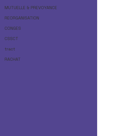
MUTUELLE & PREVOYANCE
REORGANISATION
CONGES
CSSCT
tract
RACHAT