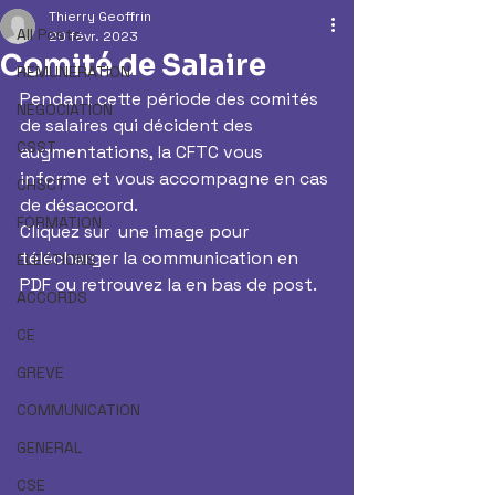
Thierry Geoffrin
All Posts
20 févr. 2023
Comité de Salaire
REMUNERATION
Pendant cette période des comités 
NEGOCIATION
de salaires qui décident des 
CSST
augmentations, la CFTC vous 
informe et vous accompagne en cas 
CHSCT
de désaccord.
FORMATION
Cliquez sur  une image pour 
télécharger la communication en 
ELECTIONS
PDF ou retrouvez la en bas de post.
ACCORDS
CE
GREVE
COMMUNICATION
GENERAL
CSE