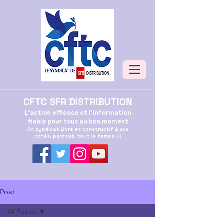
CFTC SFR DISTRIBUTION
L'action efficace et l'information
fiable pour tous au bon moment
Un syndicat Libre et constructif à vos
cotés, partout, tout le temps !!!
Post
All Posts