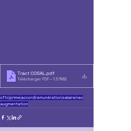
Tract COSAL
.pdf
Télécharger PDF • 1.57MB
cftc
prime
accord
remunération
salaire
nao
augmentation