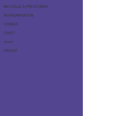
MUTUELLE & PREVOYANCE
REORGANISATION
CONGES
CSSCT
tract
RACHAT