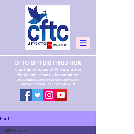
CFTC SFR DISTRIBUTION
L'action efficace et l'information
fiable pour tous au bon moment
Un syndicat Libre et constructif à vos
cotés, partout, tout le temps !!!
Post
All Posts