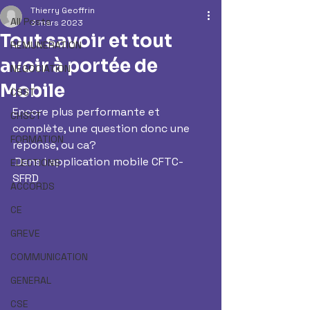
Thierry Geoffrin
All Posts
3 mars 2023
Tout savoir et tout
REMUNERATION
avoir à portée de
NEGOCIATION
Mobile
CSST
Encore plus performante et 
CHSCT
complète, une question donc une 
FORMATION
réponse, ou ca?
 Dans l application mobile CFTC-
ELECTIONS
SFRD
ACCORDS
CE
GREVE
COMMUNICATION
GENERAL
CSE