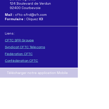
124 Boulevard de Verdun
92400 Courbevoie
Mail
: cftc-sfrd@sfr.com
Formulaire
: Cliquez
ICI
Liens :
CFTC SFR Groupe
Syndicat CFTC Télécoms
Fédération CFTC
Confédération CFTC
Télécharger notre application Mobile
Pour
APPLE
Pour
ANDROID
T
élécharger directement l'application :
ICI
(format .AAB
)
ou
ICI
(format .APK)
Nos Resaux sociaux :