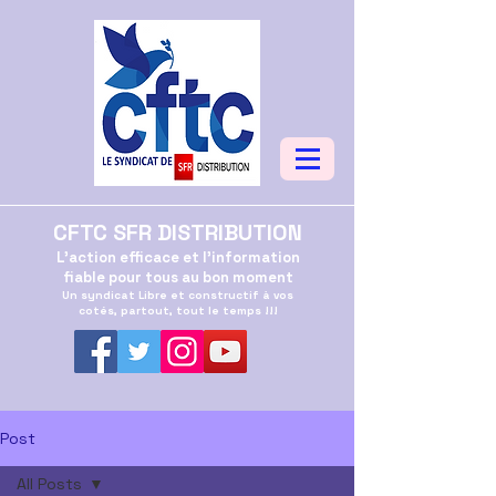
CFTC SFR DISTRIBUTION
L'action efficace et l'information
fiable pour tous au bon moment
Un syndicat Libre et constructif à vos
cotés, partout, tout le temps !!!
Post
All Posts