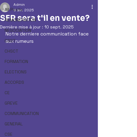
Admin
All Posts
9 avr. 2025
SFR sera t'il en vente?
REMUNERATION
Dernière mise à jour :
10 sept. 2025
NEGOCIATION
Notre derniere communication face 
CSST
aux rumeurs
CHSCT
FORMATION
ELECTIONS
ACCORDS
CE
GREVE
COMMUNICATION
GENERAL
CSE