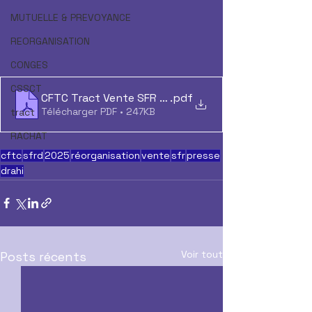
MUTUELLE & PREVOYANCE
REORGANISATION
CONGES
CSSCT
CFTC Tract Vente SFR 2025
.pdf
Télécharger PDF • 247KB
tract
RACHAT
cftc
sfrd
2025
réorganisation
vente
sfr
presse
drahi
Voir tout
Posts récents