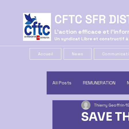
CFTC SFR DIS
L'action efficace et l'inf
Un syndicat Libre et constructif à
Accueil
News
Communicat
All Posts
REMUNERATION
Thierry Geoffrin
19
CE
GREVE
COMMUNIC
SAVE TH
CONGES
CSSCT
trac