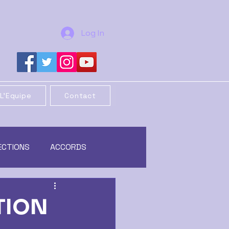
Log In
L'Equipe
Contact
ECTIONS
ACCORDS
REORGANISATION
TION