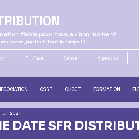
TRIBUTION
ormation fiable pour tous au bon moment
 vos cotés, partout, tout le temps !!!
ion
RH-Paie
Santé
A propos
NEGOCIATION
CSST
CHSCT
FORMATION
EL
 juin 2021
ATION
GENERAL
CSE
MUTUELLE & PREVOYANCE
E DATE SFR DISTRIBU
t
RACHAT