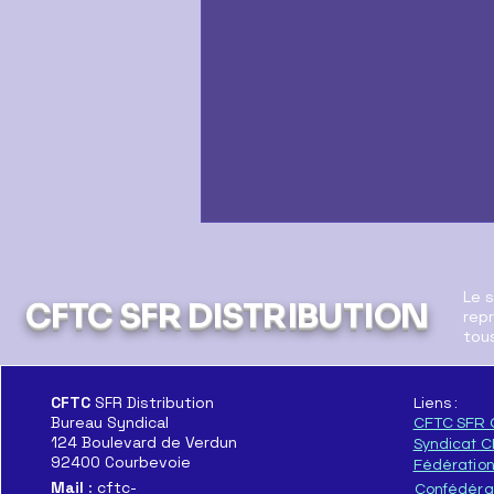
Le 
CFTC SFR DISTRIBUTION
repr
tous
CFTC
SFR Distribution
Liens :
Bureau Syndical
CFTC SFR 
Le Démantèlement c'est
124 Boulevard de Verdun
Syndicat 
Maintenant
92400 Courbevoie
Fédératio
Mail
: cftc-
Confédéra