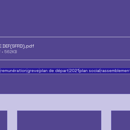
E DEF(SFRD)
.pdf
F • 562KB
remunération
greve
plan de départ
2021
plan social
rassemblemen