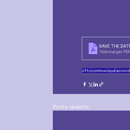
SAVE THE DAT
Télécharger PD
cftc
communiqué
accord
Posts récents