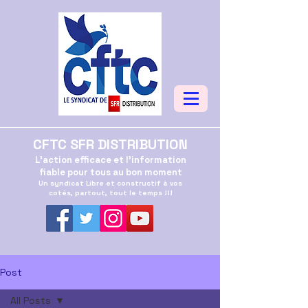
CFTC SFR DISTRIBUTION
L'action efficace et l'information
fiable pour tous au bon moment
Un syndicat Libre et constructif à vos
cotés, partout, tout le temps !!!
Post
All Posts