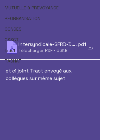
MUTUELLE & PREVOYANCE
REORGANISATION
CONGES
CSSCT
Intersyndicale-SFRD-Déclaration-CSE
.pdf
tract
Télécharger PDF • 63KB
RACHAT
et ci joint Tract envoyé aux 
collégues sur même sujet 