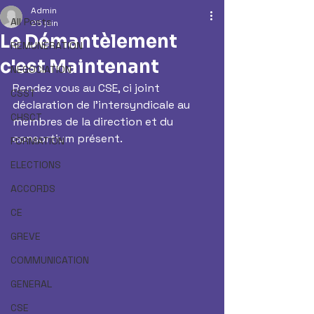
Admin
All Posts
25 juin
Le Démantèlement
REMUNERATION
c'est Maintenant
NEGOCIATION
Rendez vous au CSE, ci joint 
CSST
déclaration de l'intersyndicale au 
CHSCT
membres de la direction et du 
consortium présent.
FORMATION
ELECTIONS
ACCORDS
CE
GREVE
COMMUNICATION
GENERAL
CSE