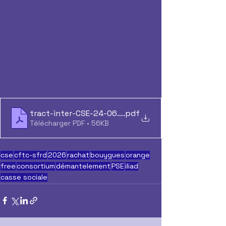
tract-inter-CSE-24-06-26
.pdf
Télécharger PDF • 56KB
cse
cftc-sfrd
2026
rachat
bouygues
orange
free
consortium
démantelement
PSE
iliad
casse sociale