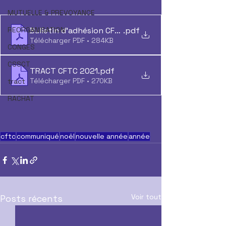
MUTUELLE & PREVOYANCE
Bulletin d'adhésion CFTC
.pdf
REORGANISATION
Télécharger PDF • 284KB
CONGES
CSSCT
TRACT CFTC 2021
.pdf
Télécharger PDF • 270KB
tract
RACHAT
cftc
communiqué
noël
nouvelle année
année
Voir tout
Posts récents