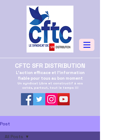
CFTC SFR DISTRIBUTION
L'action efficace et l'information
fiable pour tous au bon moment
Un syndicat Libre et constructif à vos
cotés, partout, tout le temps !!!
Post
All Posts