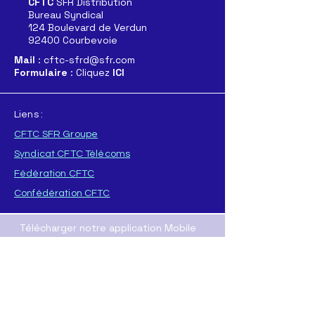
CFTC
SFR Distribution
Bureau Syndical
124 Boulevard de Verdun
92400 Courbevoie
Mail
: cftc-sfrd@sfr.com
Formulaire
: Cliquez
ICI
Liens :
CFTC SFR Groupe
Syndicat CFTC Télécoms
Fédération CFTC
Confédération CFTC
Télécharger notre application Mobile
Pour
APPLE
Pour
ANDROID
T
élécharger directement l'application :
ICI
(format .AAB
)
ou
ICI
(format .APK)
Nos Resaux sociaux :