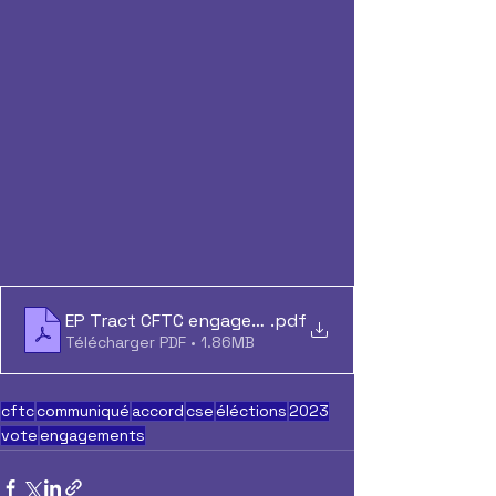
EP Tract CFTC engagements
.pdf
Télécharger PDF • 1.86MB
cftc
communiqué
accord
cse
éléctions
2023
vote
engagements