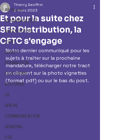
Thierry Geoffrin
All Posts
2 mars 2023
Et pour la suite chez
REMUNERATION
SFR Distribution, la
NEGOCIATION
CFTC s'engage
CSST
Notre dernier communiqué pour les 
CHSCT
sujets à traiter sur la prochaine 
FORMATION
mandature, télécharger notre tract 
en cliquant sur la photo vignettes 
ELECTIONS
(format pdf) ou sur le bas du post.
ACCORDS
CE
GREVE
COMMUNICATION
GENERAL
CSE