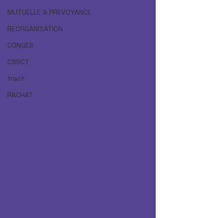
MUTUELLE & PREVOYANCE
REORGANISATION
CONGES
CSSCT
tract
RACHAT