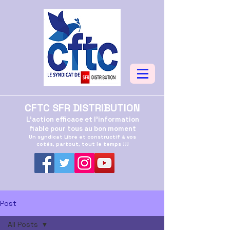
CFTC SFR DISTRIBUTION
L'action efficace et l'information
fiable pour tous au bon moment
Un syndicat Libre et constructif à vos
cotés, partout, tout le temps !!!
Post
All Posts