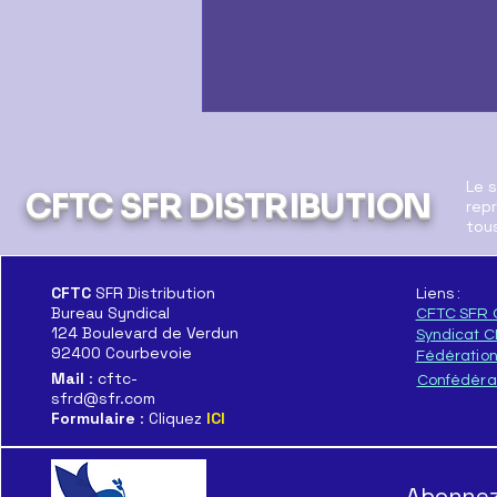
Le 
CFTC SFR DISTRIBUTION
repr
tous
CFTC
SFR Distribution
Liens :
Bureau Syndical
CFTC SFR 
Le Démantèlement c'est
124 Boulevard de Verdun
Syndicat 
Maintenant
92400 Courbevoie
Fédératio
Mail
: cftc-
Confédéra
sfrd@sfr.com
Formulaire
: Cliquez
ICI
Abonnez-