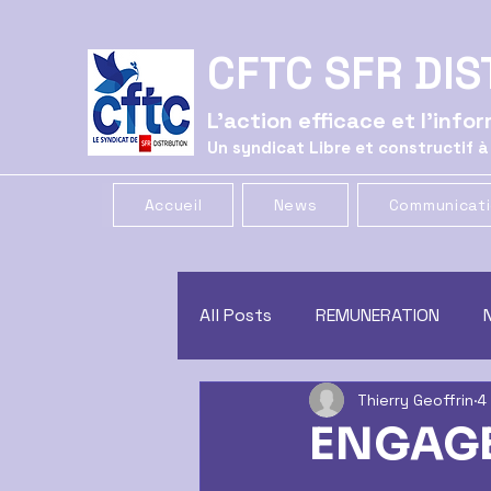
CFTC SFR DIS
L'action efficace et l'inf
Un syndicat Libre et constructif à
Accueil
News
Communicat
All Posts
REMUNERATION
Thierry Geoffrin
4
CE
GREVE
COMMUNIC
ENGAGE
CONGES
CSSCT
trac