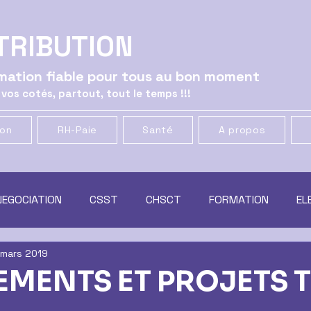
TRIBUTION
ormation fiable pour tous au bon moment
 vos cotés, partout, tout le temps !!!
ion
RH-Paie
Santé
A propos
NEGOCIATION
CSST
CHSCT
FORMATION
EL
 mars 2019
ATION
GENERAL
CSE
MUTUELLE & PREVOYANCE
MENTS ET PROJETS 
t
RACHAT