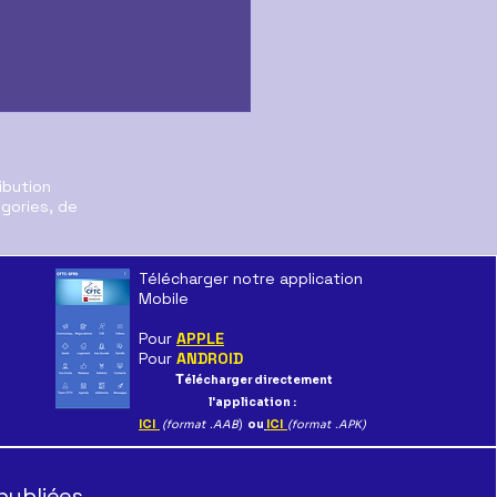
ibution
égories, de
Télécharger notre application
Mobile
aration au CSE sur le
Pour
APPLE
r de SFR Distribution
Pour
ANDROID
T
élécharger directement
l'application :
ICI
(format .AAB
)
ou
ICI
(format .APK)
publiées