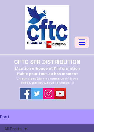
CFTC SFR DISTRIBUTION
L'action efficace et l'information
fiable pour tous au bon moment
Un syndicat Libre et constructif à vos
cotés, partout, tout le temps !!!
Post
All Posts