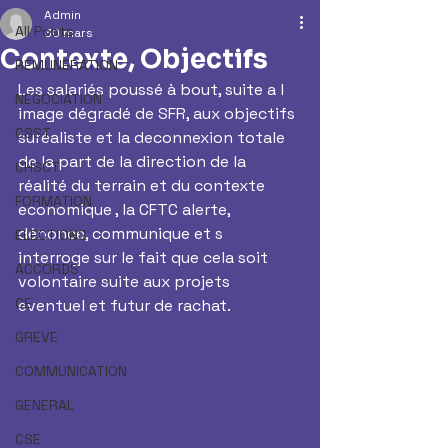
Admin
All Posts
30 mars
Contexte, Objectifs
REMUNERATION
Les salariés poussé à bout, suite a l 
NEGOCIATION
image dégradé de SFR, aux objectifs 
CSST
suréaliste et la deconnexion totale 
de la part de la direction de la 
CHSCT
réalité du terrain et du contexte 
FORMATION
economique , la CFTC alerte, 
dénonce, communique et s 
ELECTIONS
interroge sur le fait que cela soit 
ACCORDS
volontaire suite aux projets 
CE
eventuel et futur de rachat.
GREVE
COMMUNICATION
GENERAL
CSE