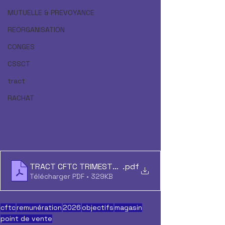
MUTUELLE & PREVOYANCE
REORGANISATION
CONGES
CSSCT
tract
RACHAT
TRACT CFTC TRIMESTRIELLE MARS 2026
.pdf
Télécharger PDF • 329KB
cftc
remunération
2026
objectifs
magasin
point de vente