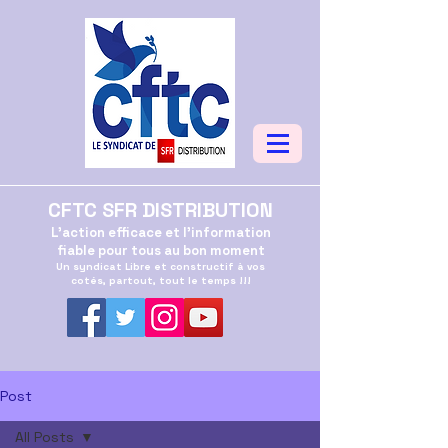
CFTC SFR DISTRIBUTION
L'action efficace et l'information
fiable pour tous au bon moment
Un syndicat Libre et constructif à vos
cotés, partout, tout le temps !!!
Post
All Posts