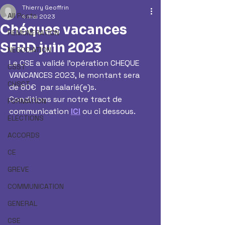
Thierry Geoffrin
All Posts
4 mai 2023
Chéques vacances
REMUNERATION
SFRD juin 2023
NEGOCIATION
Le CSE a validé l'opération CHEQUE 
CSST
VANCANCES 2023, le montant sera 
CHSCT
de 80€  par salarié(e)s.
Conditions sur notre tract de 
FORMATION
communication 
ICI
 ou ci dessous.
ELECTIONS
ACCORDS
CE
GREVE
COMMUNICATION
GENERAL
CSE