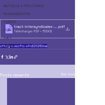
MUTUELLE & PREVOYANCE
REORGANISATION
CONGES
tract-intersyndicales-mepris-5
.pdf
CSSCT
Télécharger PDF • 155KB
tract
RACHAT
cftc
greve
cftc-sfrd
2026
mai
Voir tout
Posts récents