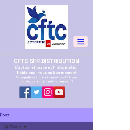
CFTC SFR DISTRIBUTION
L'action efficace et l'information
fiable pour tous au bon moment
Un syndicat Libre et constructif à vos
cotés, partout, tout le temps !!!
Post
All Posts