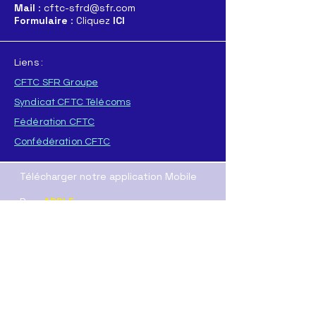
Mail
: cftc-sfrd@sfr.com
Formulaire
: Cliquez
ICI
Liens :
CFTC SFR Groupe
Syndicat CFTC Télécoms
Fédération CFTC
Confédération CFTC
Télécharger notre application Mobile
Pour
APPLE
Pour
ANDROID
T
élécharger directement l'application :
ICI
(format .AAB
)
ou
ICI
(format .APK)
Nos Resaux sociaux :