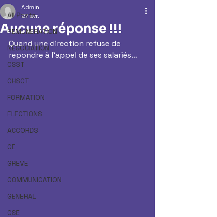
Admin
All Posts
27 avr.
Aucune réponse !!!
REMUNERATION
Quand une direction refuse de 
NEGOCIATION
repondre à l'appel de ses salariés...
CSST
CHSCT
FORMATION
ELECTIONS
ACCORDS
CE
GREVE
COMMUNICATION
GENERAL
CSE