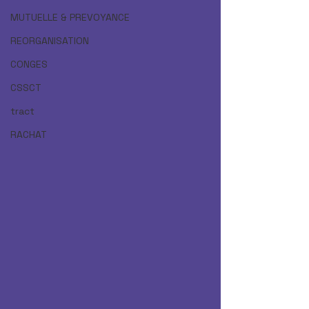
MUTUELLE & PREVOYANCE
REORGANISATION
CONGES
CSSCT
tract
RACHAT