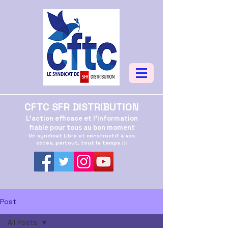
CFTC SFR DISTRIBUTION
L'action efficace et l'information
fiable pour tous au bon moment
Un syndicat Libre et constructif à vos
cotés, partout, tout le temps !!!
Post
All Posts