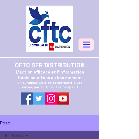
CFTC SFR DISTRIBUTION
L'action efficace et l'information
fiable pour tous au bon moment
Un syndicat Libre et constructif à vos
cotés, partout, tout le temps !!!
Post
All Posts