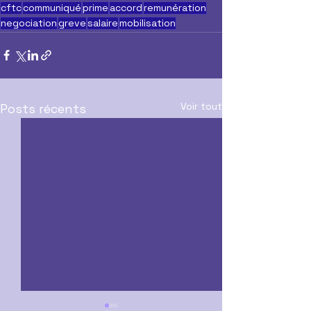
cftc
communiqué
prime
accord
remunération
negociation
greve
salaire
mobilisation
Voir tout
Posts récents