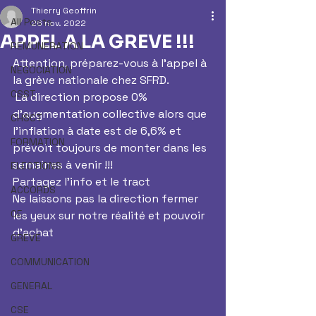
Thierry Geoffrin
All Posts
26 nov. 2022
APPEL A LA GREVE !!!
REMUNERATION
Attention, préparez-vous à l’appel à 
NEGOCIATION
la grève nationale chez SFRD. 
CSST
 La direction propose 0% 
d’augmentation collective alors que 
CHSCT
l’inflation à date est de 6,6% et 
FORMATION
prévoit toujours de monter dans les 
semaines à venir !!!
ELECTIONS
Partagez l’info et le tract 
ACCORDS
Ne laissons pas la direction fermer 
CE
les yeux sur notre réalité et pouvoir 
d’achat 
GREVE
COMMUNICATION
GENERAL
CSE