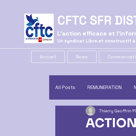
CFTC SFR DIS
L'action efficace et l'inf
Un syndicat Libre et constructif à
Accueil
News
Communicat
All Posts
REMUNERATION
Thierry Geoffrin
1
CE
GREVE
COMMUNIC
ACTION
CONGES
CSSCT
trac