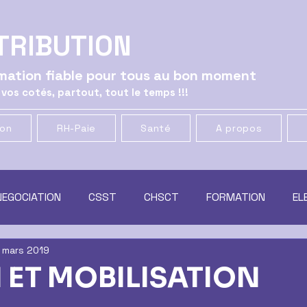
TRIBUTION
ormation fiable pour tous au bon moment
 vos cotés, partout, tout le temps !!!
ion
RH-Paie
Santé
A propos
NEGOCIATION
CSST
CHSCT
FORMATION
EL
1 mars 2019
ATION
GENERAL
CSE
MUTUELLE & PREVOYANCE
 ET MOBILISATION
t
RACHAT