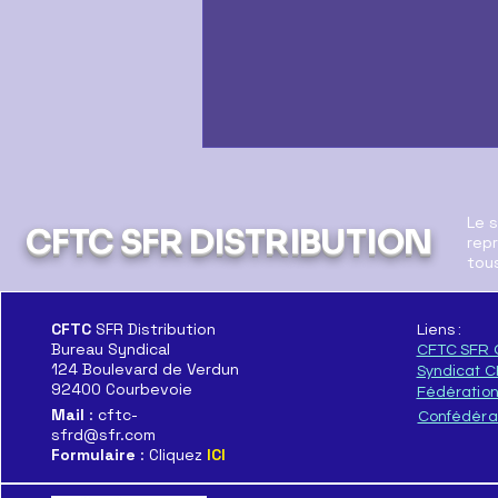
Le 
CFTC SFR DISTRIBUTION
repr
tous
CFTC
SFR Distribution
Liens :
Bureau Syndical
CFTC SFR 
Le Démantèlement c'est
124 Boulevard de Verdun
Syndicat 
Maintenant
92400 Courbevoie
Fédératio
Mail
: cftc-
Confédéra
sfrd@sfr.com
Formulaire
: Cliquez
ICI