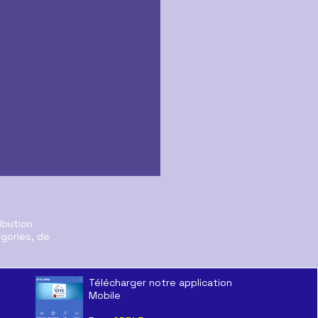
ibution
égories, de
Télécharger notre application
Mobile
e jour de