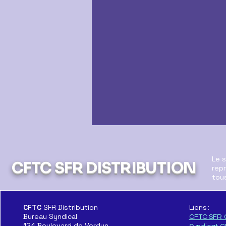
Le 
CFTC SFR DISTRIBUTION
repr
tous
CFTC
SFR Distribution
Liens :
Bureau Syndical
CFTC SFR 
Déclaration au CSE sur le
124 Boulevard de Verdun