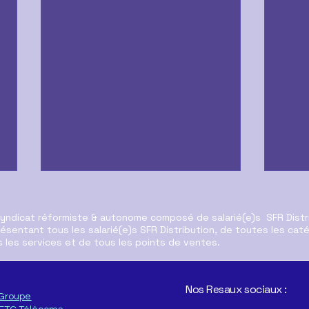
syndicat réformiste & autonome composé de salarié(e)s SFR Distr
ésentant tous les salarié(e)s SFR Distribution, de toutes les cat
 les services et de tous les points de ventes.
Restons Mobilisés
Nos Resaux sociaux :
Groupe
En c