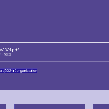
DV2021
.pdf
 • 16KB
art
2021
réprganisation