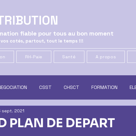
TRIBUTION
ormation fiable pour tous au bon moment
 vos cotés, partout, tout le temps !!!
ion
RH-Paie
Santé
A propos
NEGOCIATION
CSST
CHSCT
FORMATION
EL
5 sept. 2021
ATION
GENERAL
CSE
MUTUELLE & PREVOYANCE
 PLAN DE DEPART
t
RACHAT