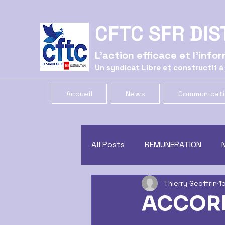
CFTC SFR DIS
L'action efficace et l'inf
Un syndicat Libre et constructif à
Accueil
News
Communicat
All Posts
REMUNERATION
Thierry Geoffrin
1
CE
GREVE
COMMUNIC
ACCORD
CONGES
CSSCT
trac