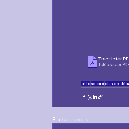
Tract Inter P
Télécharger PDF
cftc
accord
plan de dép
Posts récents