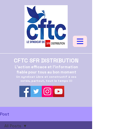
CFTC SFR DISTRIBUTION
L'action efficace et l'information
fiable pour tous au bon moment
Un syndicat Libre et constructif à vos
cotés, partout, tout le temps !!!
Post
All Posts