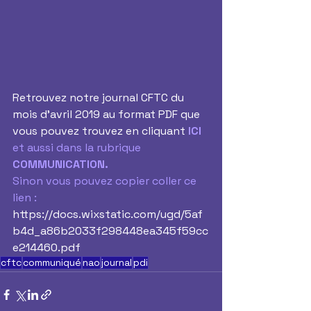
Retrouvez notre journal CFTC du 
mois d'avril 2019 au format PDF que 
vous pouvez trouvez en cliquant
ICI
et aussi dans la rubrique 
COMMUNICATION.
Sinon vous pouvez copier coller ce 
lien :
https://docs.wixstatic.com/ugd/5af
b4d_a86b2033f298448ea345f59cc
e214460.pdf
cftc
communiqué
nao
journal
pdi