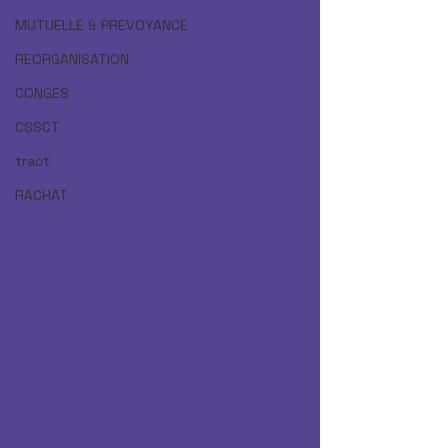
MUTUELLE & PREVOYANCE
REORGANISATION
CONGES
CSSCT
tract
RACHAT