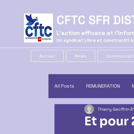
CFTC SFR DIS
L'action efficace et l'inf
Un syndicat Libre et constructif à
Accueil
News
Communicat
All Posts
REMUNERATION
Thierry Geoffrin
3
CE
GREVE
COMMUNIC
Et pour
CONGES
CSSCT
trac