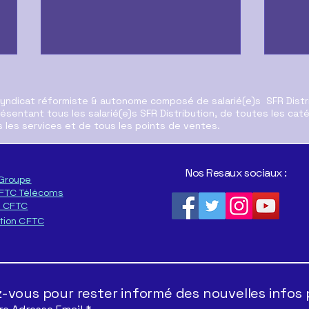
syndicat réformiste & autonome composé de salarié(e)s SFR Distr
ésentant tous les salarié(e)s SFR Distribution, de toutes les cat
 les services et de tous les points de ventes.
Restons Mobilisés
Nos Resaux sociaux :
Groupe
En c
CFTC Télécoms
mob
n CFTC
tion CFTC
vous pour rester informé des nouvelles infos 