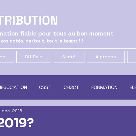
TRIBUTION
ormation fiable pour tous au bon moment
 vos cotés, partout, tout le temps !!!
ion
RH-Paie
Santé
A propos
NEGOCIATION
CSST
CHSCT
FORMATION
EL
1 déc. 2018
ATION
GENERAL
CSE
MUTUELLE & PREVOYANCE
 2019?
t
RACHAT