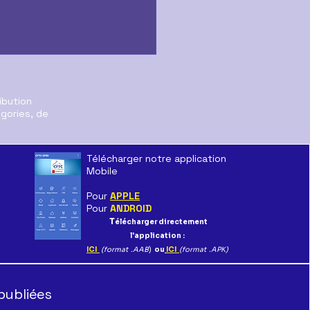
ibution
égories, de
Télécharger notre application
Mobile
e jour de
Pour
APPLE
ilisation
Pour
ANDROID
T
élécharger directement
l'application :
ICI
(format .AAB
)
ou
ICI
(format .APK)
publiées