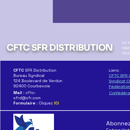
Le 
CFTC SFR DISTRIBUTION
repr
tous
CFTC
SFR Distribution
Liens :
Bureau Syndical
CFTC SFR 
Déclaration au CSE sur le
124 Boulevard de Verdun
Syndicat 
Futur de SFR Distribution
92400 Courbevoie
Fédératio
Mail
: cftc-
Confédéra
sfrd@sfr.com
Formulaire
: Cliquez
ICI
Abonnez-