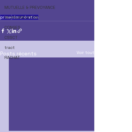
MUTUELLE & PREVOYANCE
prime
rémunération
REORGANISATION
CONGES
CSSCT
tract
Voir tout
Posts récents
RACHAT