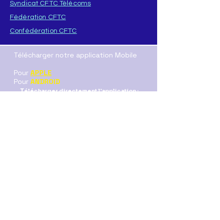
Syndicat CFTC Télécoms
Fédération CFTC
Confédération CFTC
Télécharger notre application Mobile
Pour
APPLE
Pour
ANDROID
T
élécharger directement l'application :
ICI
(format .AAB
)
ou
ICI
(format .APK)
Nos Resaux sociaux :