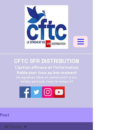
CFTC SFR DISTRIBUTION
L'action efficace et l'information
fiable pour tous au bon moment
Un syndicat Libre et constructif à vos
cotés, partout, tout le temps !!!
Post
All Posts