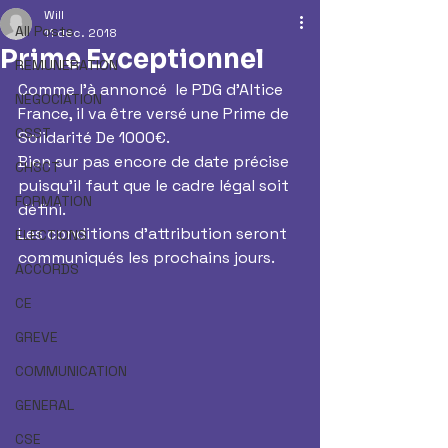
Will
All Posts
11 déc. 2018
Prime Exceptionnel
REMUNERATION
Comme l'à annoncé  le PDG d'Altice 
NEGOCIATION
France, il va être versé une Prime de 
CSST
Solidarité De 1000€.
Bien sur pas encore de date précise 
CHSCT
puisqu'il faut que le cadre légal soit 
FORMATION
défini.
Les conditions d'attribution seront 
ELECTIONS
communiqués les prochains jours.
ACCORDS
CE
GREVE
COMMUNICATION
GENERAL
CSE