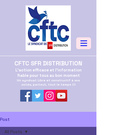
CFTC SFR DISTRIBUTION
L'action efficace et l'information
fiable pour tous au bon moment
Un syndicat Libre et constructif à vos
cotés, partout, tout le temps !!!
Post
All Posts