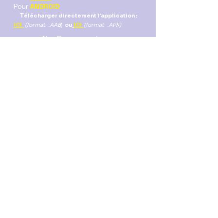
Pour
ANDROID
T
élécharger directement l'application :
ICI
(format .AAB
)
ou
ICI
(format .APK)
Nos Resaux sociaux :
Abonnez-vous pour rester informé des
nouvelles infos publiées
Entrez Votre Adresse Email