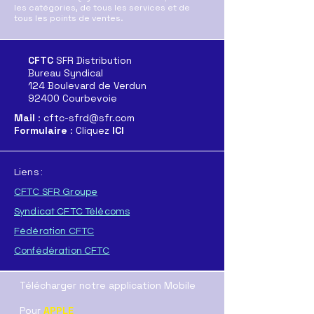
Restons Mobilisés
les catégories, de tous les services et de
En ce jour de
tous les points de ventes.
mobilisation
CFTC
SFR Distribution
Bureau Syndical
124 Boulevard de Verdun
92400 Courbevoie
Mail
: cftc-sfrd@sfr.com
Formulaire
: Cliquez
ICI
Liens :
CFTC SFR Groupe
Syndicat CFTC Télécoms
Fédération CFTC
Confédération CFTC
Télécharger notre application Mobile
Pour
APPLE