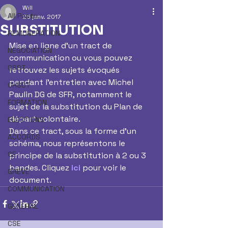
Will
All Posts
25 janv. 2017
SUBSTITUTION
REMUNERATION
Mise en ligne d'un tract de 
NEGOCIATION
communication ou vous pouvez 
CSST
retrouvez les sujets évoqués 
pendant l'entretien avec Michel 
CHSCT
Paulin DG de SFR, notamment le 
FORMATION
sujet de la substitution du Plan de 
départ volontaire.
ELECTIONS
Dans ce tract, sous la forme d'un 
ACCORDS
schéma, nous représentons le 
CE
principe de la substitution à 2 ou 3 
bandes. Cliquez 
ici
 pour voir le 
GREVE
document.
COMMUNICATION
GENERAL
CSE