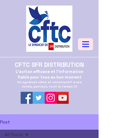
CFTC SFR DISTRIBUTION
L'action efficace et l'information
fiable pour tous au bon moment
Un syndicat Libre et constructif à vos
cotés, partout, tout le temps !!!
Post
All Posts