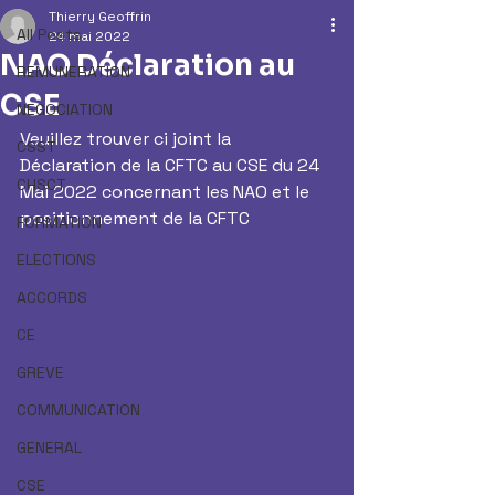
Thierry Geoffrin
All Posts
24 mai 2022
NAO Déclaration au
REMUNERATION
CSE
NEGOCIATION
Veuillez trouver ci joint la 
CSST
Déclaration de la CFTC au CSE du 24 
CHSCT
Mai 2022 concernant les NAO et le 
positionnement de la CFTC
FORMATION
ELECTIONS
ACCORDS
CE
GREVE
COMMUNICATION
GENERAL
CSE