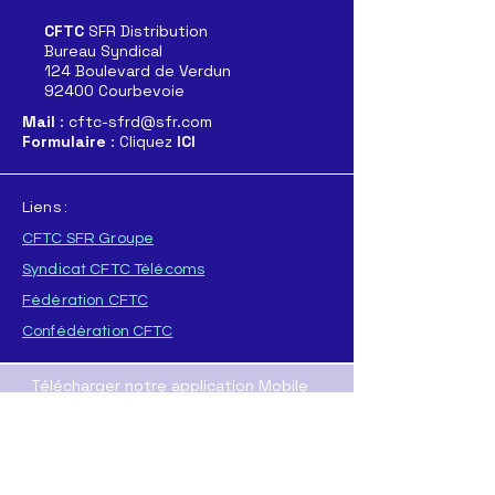
Distribution
CFTC
SFR Distribution
Bureau Syndical
124 Boulevard de Verdun
92400 Courbevoie
Mail
: cftc-sfrd@sfr.com
Formulaire
: Cliquez
ICI
Liens :
CFTC SFR Groupe
Syndicat CFTC Télécoms
Fédération CFTC
Confédération CFTC
Télécharger notre application Mobile
Pour
APPLE
Pour
ANDROID
T
élécharger directement l'application :
ICI
(format .AAB
)
ou
ICI
(format .APK)