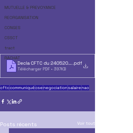
MUTUELLE & PREVOYANCE
REORGANISATION
CONGES
CSSCT
tract
RACHAT
Decla CFTC du 24052022
.pdf
Télécharger PDF • 397KB
cftc
communiqué
cse
negociation
salaire
nao
Voir tout
Posts récents