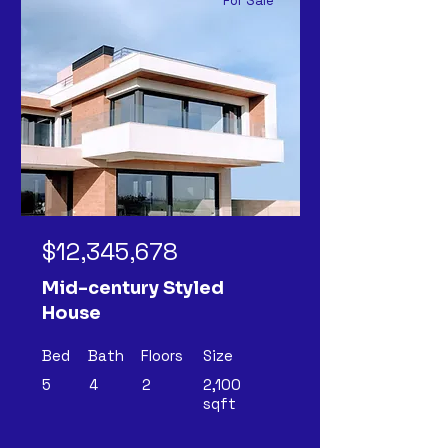
For Sale
$12,345,678
Mid-century Styled
House
Bed
Bath
Floors
Size
5
4
2
2,100
sqft