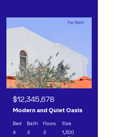
For Rent
$12,345,678
Modern and Quiet Oasis
Bed
Bath
Floors
Size
4
2
2
1,300