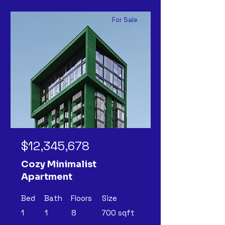
For Sale
$12,345,678
Cozy Minimalist
Apartment
Bed
Bath
Floors
Size
1
1
8
700 sqft