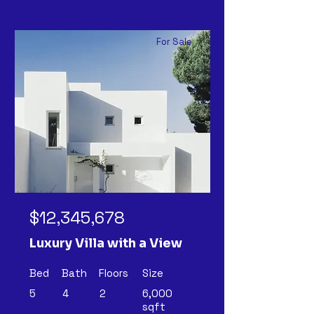
For Sale
$12,345,678
Luxury Villa with a View
Bed
Bath
Floors
Size
5
4
2
6,000
sqft