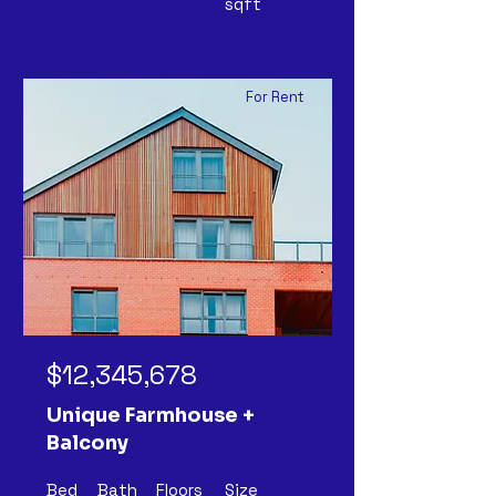
sqft
For Rent
$12,345,678
Unique Farmhouse +
Balcony
Bed
Bath
Floors
Size