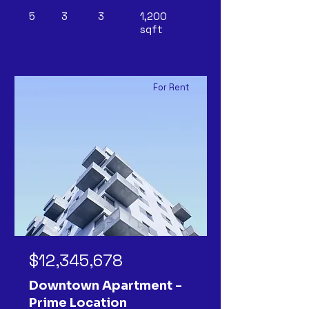
5
3
3
1,200
sqft
For Rent
$12,345,678
Downtown Apartment -
Prime Location