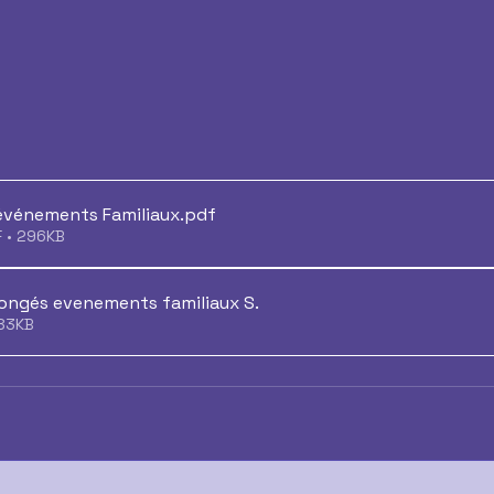
événements Familiaux
.pdf
F • 296KB
ongés evenements familiaux S
.
rger • 283KB