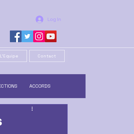
Log In
L'Equipe
Contact
ECTIONS
ACCORDS
REORGANISATION
s