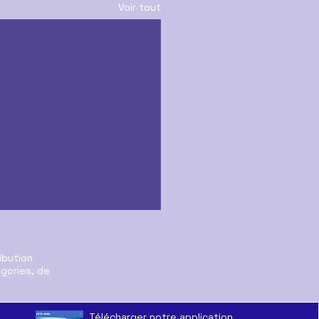
Voir tout
ibution
égories, de
Télécharger notre application