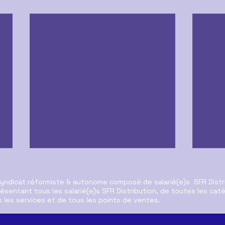
syndicat réformiste & autonome composé de salarié(e)s SFR Distr
ésentant tous les salarié(e)s SFR Distribution, de toutes les cat
 les services et de tous les points de ventes.
Rémunération