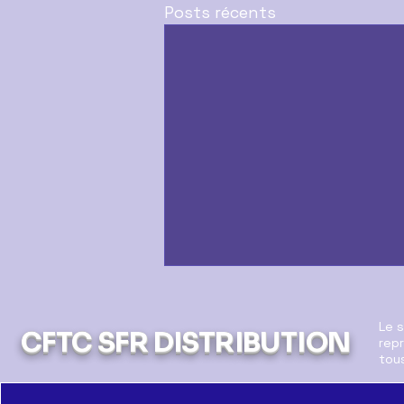
Posts récents
Le 
CFTC SFR DISTRIBUTION
repr
tous