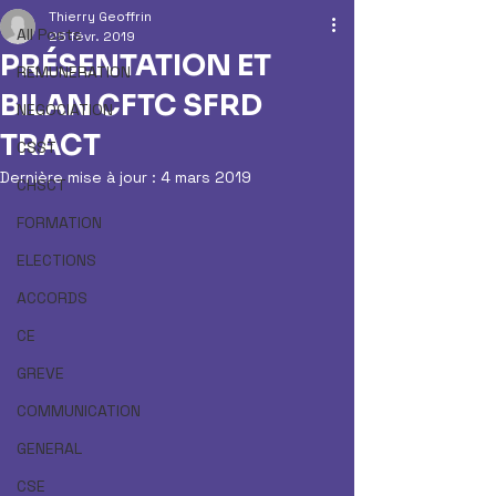
Thierry Geoffrin
All Posts
25 févr. 2019
PRÉSENTATION ET
REMUNERATION
BILAN CFTC SFRD
NEGOCIATION
TRACT
CSST
Dernière mise à jour :
4 mars 2019
CHSCT
FORMATION
ELECTIONS
ACCORDS
CE
GREVE
COMMUNICATION
GENERAL
CSE