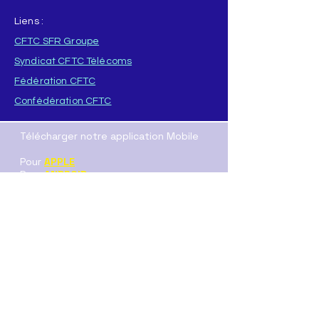
Liens :
CFTC SFR Groupe
Syndicat CFTC Télécoms
Fédération CFTC
Confédération CFTC
Télécharger notre application Mobile
Pour
APPLE
Pour
ANDROID
T
élécharger directement l'application :
ICI
(format .AAB
)
ou
ICI
(format .APK)
Nos Resaux sociaux :