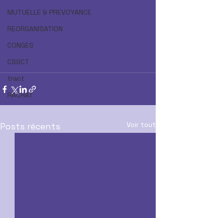
MUTUELLE & PREVOYANCE
REORGANISATION
CONGES
CSSCT
tract
RACHAT
Voir tout
Posts récents