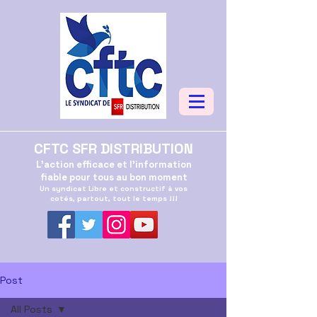
CFTC SFR DISTRIBUTION
L'action efficace et l'information
fiable pour tous au bon moment
Un syndicat Libre et constructif à vos
cotés, partout, tout le temps !!!
Post
All Posts