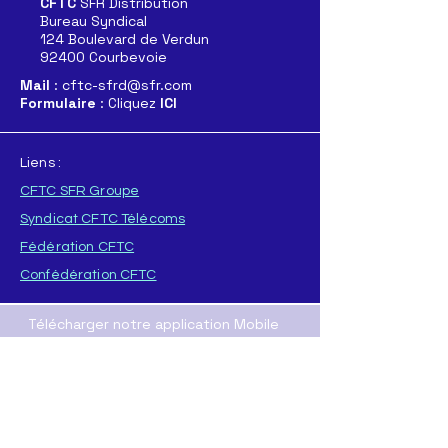
CFTC
SFR Distribution
Bureau Syndical
124 Boulevard de Verdun
92400 Courbevoie
Mail
: cftc-sfrd@sfr.com
Formulaire
: Cliquez
ICI
Liens :
CFTC SFR Groupe
Syndicat CFTC Télécoms
Fédération CFTC
Confédération CFTC
Télécharger notre application Mobile
Pour
APPLE
Pour
ANDROID
T
élécharger directement l'application :
ICI
(format .AAB
)
ou
ICI
(format .APK)
Nos Resaux sociaux :