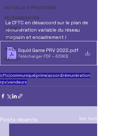
MUTUELLE & PREVOYANCE
REORGANISATION
La CFTC en désaccord sur le plan de 
CONGES
rémunération variable du réseau 
magasin et encadrement !
CSSCT
tract
Squid Game PRV 2022
.pdf
Télécharger PDF • 439KB
RACHAT
cftc
communiqué
prime
accord
rémunération
rpv
vendeurs
Voir tout
Posts récents