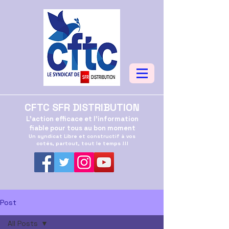
CFTC SFR DISTRIBUTION
L'action efficace et l'information
fiable pour tous au bon moment
Un syndicat Libre et constructif à vos
cotés, partout, tout le temps !!!
Post
All Posts