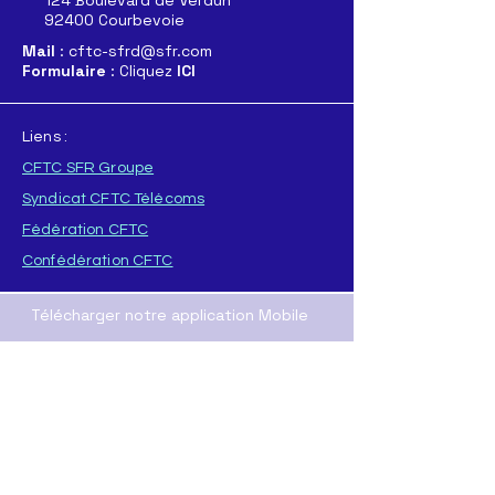
124 Boulevard de Verdun
92400 Courbevoie
Mail
: cftc-sfrd@sfr.com
Formulaire
: Cliquez
ICI
Liens :
CFTC SFR Groupe
Syndicat CFTC Télécoms
Fédération CFTC
Confédération CFTC
Télécharger notre application Mobile
Pour
APPLE
Pour
ANDROID
T
élécharger directement l'application :
ICI
(format .AAB
)
ou
ICI
(format .APK)
Nos Resaux sociaux :