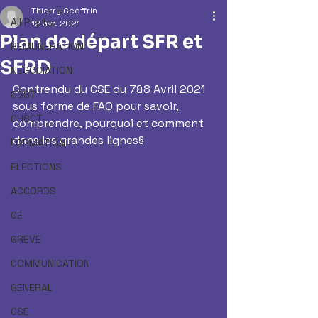
Thierry Geoffrin
All Posts
12 avr. 2021
Plan de départ SFR et
REMUNERATION
SFRD
NEGOCIATION
Contrendu du CSE du 7&8 Avril 2021 
CSST
sous forme de FAQ pour savoir, 
CHSCT
comprendre, pourquoi et comment 
dans les grandes lignes§
FORMATION
ELECTIONS
ACCORDS
CE
GREVE
COMMUNICATION
GENERAL
CSE