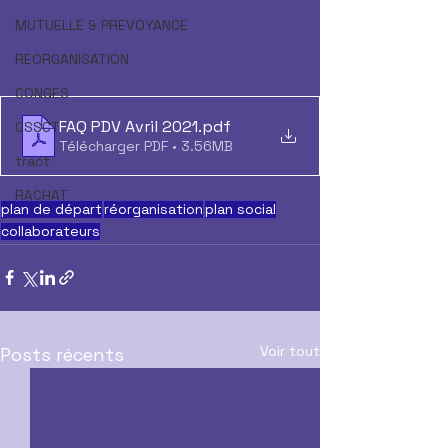
MUTUELLE & PREVOYANCE
REORGANISATION
CONGES
FAQ PDV Avril 2021
.pdf
CSSCT
Télécharger PDF • 3.56MB
tract
RACHAT
plan de départ
réorganisation
plan social
collaborateurs
Voir tout
Posts récents