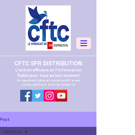
CFTC SFR DISTRIBUTION
L'action efficace et l'information
fiable pour tous au bon moment
Un syndicat Libre et constructif à vos
cotés, partout, tout le temps !!!
Post
All Posts