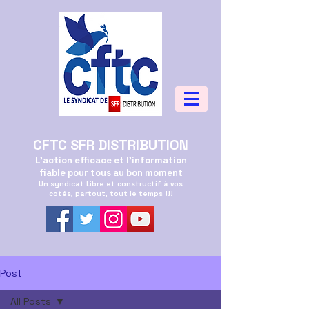
CFTC SFR DISTRIBUTION
L'action efficace et l'information
fiable pour tous au bon moment
Un syndicat Libre et constructif à vos
cotés, partout, tout le temps !!!
Post
All Posts