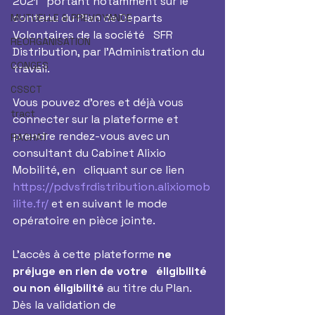
2021   portant notamment sur le 
contenu du Plan de Départs 
MUTUELLE & PREVOYANCE
Volontaires de la société   SFR 
REORGANISATION
Distribution, par l’Administration du 
CONGES
travail.
CSSCT
Vous pouvez d’ores et déjà vous 
tract
connecter sur la plateforme et   
prendre rendez-vous avec un 
RACHAT
consultant du Cabinet Alixio 
Mobilité, en   cliquant sur ce lien
https://pdvsfrdistribution.alixiomob
ilite.fr/
 et en suivant le mode   
opératoire en pièce jointe. 
L’accès à cette plateforme 
ne 
préjuge en rien de votre   éligibilité 
ou non éligibilité
 au titre du Plan. 
Dès la validation de   