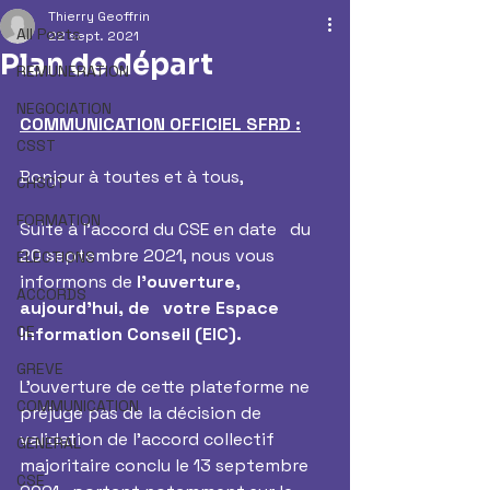
Thierry Geoffrin
All Posts
22 sept. 2021
Plan de départ
REMUNERATION
NEGOCIATION
COMMUNICATION OFFICIEL SFRD :
CSST
Bonjour à toutes et à tous, 
CHSCT
FORMATION
Suite à l’accord du CSE en date   du 
20 septembre 2021, nous vous 
ELECTIONS
informons de 
l’ouverture, 
ACCORDS
aujourd’hui, de   votre Espace 
CE
Information Conseil (EIC).
GREVE
L’ouverture de cette plateforme ne 
COMMUNICATION
préjuge pas de la décision de   
validation de l’accord collectif 
GENERAL
majoritaire conclu le 13 septembre 
CSE