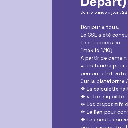
Départ)
Dernière mise à jour :
22
Bonjour à tous,
Le CSE a été consul
Les courriers sont 
(max le 1/10).
A partir de demain 
vous faudra pour ce
personnel et votr
Sur la plateforme A
❖ La calculette fai
❖ Votre éligibilité.
❖ Les dispositifs 
❖ Le lien pour con
❖ Les postes ouvert
postes via cette p