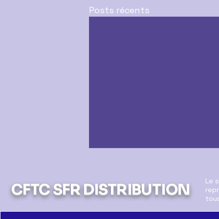
Posts récents
Le 
CFTC SFR DISTRIBUTION
repr
tous