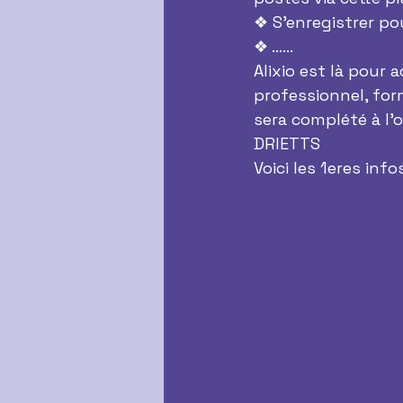
❖ S’enregistrer po
❖ ……
Alixio est là pour 
professionnel, for
sera complété à l’
DRIETTS
Voici les 1eres info