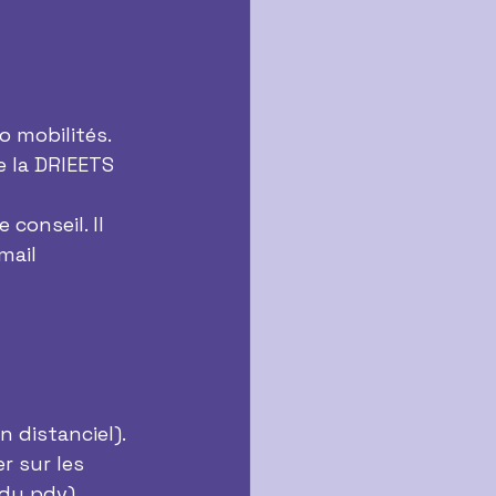
o mobilités.
e la DRIEETS 
conseil. Il 
mail 
 distanciel).
r sur les 
 du pdv)