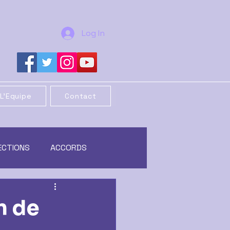
Log In
L'Equipe
Contact
ECTIONS
ACCORDS
REORGANISATION
n de