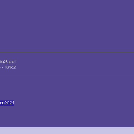
xio2
.pdf
 • 161KB
rt
2021