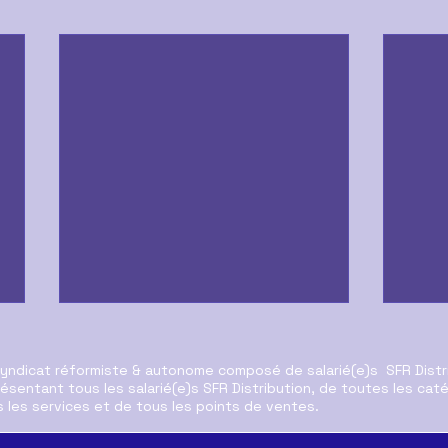
syndicat réformiste & autonome composé de salarié(e)s SFR Distr
ésentant tous les salarié(e)s SFR Distribution, de toutes les cat
 les services et de tous les points de ventes.