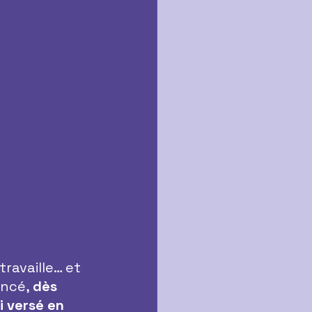
 travaille… et 
ncé, 
dès
 versé en 