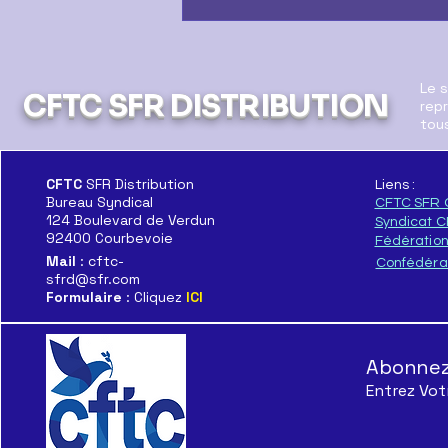
Le 
CFTC SFR DISTRIBUTION
repr
tous
CFTC
SFR Distribution
Liens :
Bureau Syndical
CFTC SFR 
Le Démantèlement c'est
124 Boulevard de Verdun
Syndicat 
Maintenant
92400 Courbevoie
Fédératio
Mail
: cftc-
Confédéra
sfrd@sfr.com
Formulaire
: Cliquez
ICI
Abonnez-
Entrez Vot