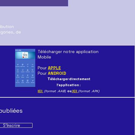
ibution
égories, de
Télécharger notre application
Mobile
aration au CSE sur le
Pour
APPLE
r de SFR Distribution
Pour
ANDROID
T
élécharger directement
l'application :
ICI
(format .AAB
)
ou
ICI
(format .APK)
publiées
S'Inscrire