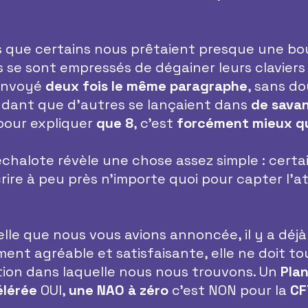
rs que certains nous prêtaient presque une bo
s se sont empressés de dégainer leurs claviers 
nvoyé 
deux fois le même paragraphe
, sans do
ndant que d’autres se lançaient dans 
de savan
pour expliquer
 que 8
, c’est 
forcément mieux qu
échalote révèle une chose assez simple : certa
crire à peu près n’importe quoi pour capter l’a
lle que nous vous avions annoncée, il y a déjà
ent agréable et satisfaisante, elle ne doit to
tion dans laquelle nous nous trouvons. Un 
Plan
lérée
 OUI, 
une NAO à zéro
 c’est NON pour la 
CF