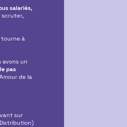
us salariés, 
 scruter, 
 tourne à 
s avons un 
le pas 
’Amour de la 
vant sur 
Distribution)