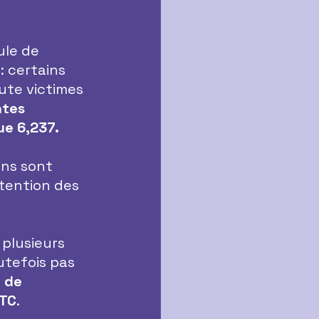
ule de 
: certains 
ute victimes 
tes 
e 6,237.
ins sont 
ttention des 
 plusieurs 
utefois pas 
 de 
TC
.