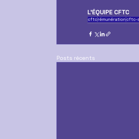
L’ÉQUIPE CFTC
cftc
rémunération
cftc-
Posts récents