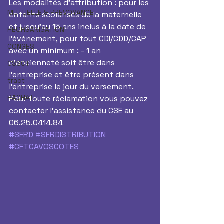
Les modalités d’attribution : pour les 
MUTUELLE & PREVOYANCE
enfants scolarisés de la maternelle 
et jusqu'au 15 ans inclus à la date de 
REORGANISATION
l’événement, pour tout CDI/CDD/CAP 
CONGES
avec un minimum : - 1 an 
d’ancienneté soit être dans 
CSSCT
l'entreprise et être présent dans 
tract
l’entreprise le jour du versement.
RACHAT
Pour toute réclamation vous pouvez 
contacter l'assistance du CSE au 
06.25.0414.84
#SFRD
#SFRDISTRIBUTION
#CFTCAVOSCOTES