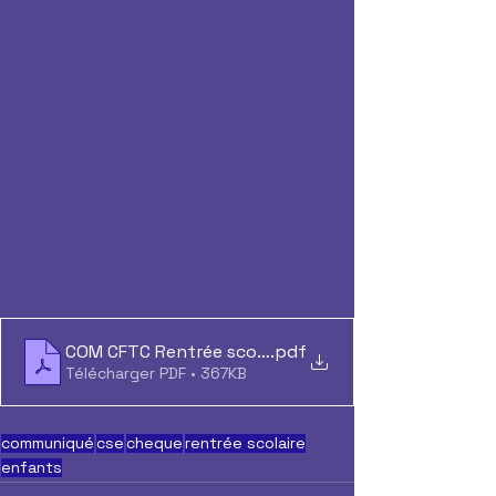
COM CFTC Rentrée scolaire
.pdf
Télécharger PDF • 367KB
communiqué
cse
cheque
rentrée scolaire
enfants