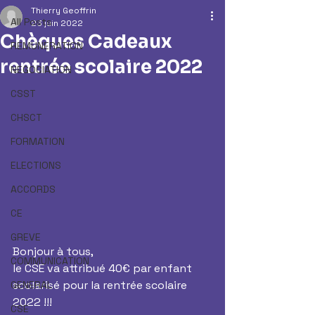
Thierry Geoffrin
All Posts
23 juin 2022
Chèques Cadeaux
REMUNERATION
rentrée scolaire 2022
NEGOCIATION
CSST
CHSCT
FORMATION
ELECTIONS
ACCORDS
CE
GREVE
Bonjour à tous, 
COMMUNICATION
le CSE va attribué 40€ par enfant 
scolarisé pour la rentrée scolaire 
GENERAL
2022 !!!
CSE