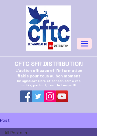
CFTC SFR DISTRIBUTION
L'action efficace et l'information
fiable pour tous au bon moment
Un syndicat Libre et constructif à vos
cotés, partout, tout le temps !!!
Post
All Posts