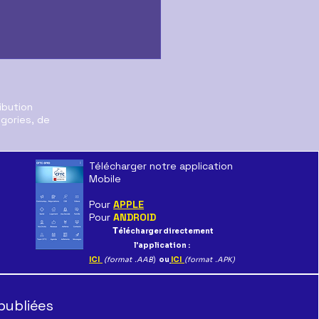
ibution
égories, de
Télécharger notre application
tons Mobilisés
Mobile
Pour
APPLE
Pour
ANDROID
T
élécharger directement
l'application :
ICI
(format .AAB
)
ou
ICI
(format .APK)
publiées