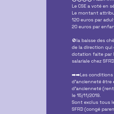
Le CSE a voté en s
Le montant attribu
120 euros par adul
20 euros par enfa
🚫la baisse des c
de la direction qu
dotation faite par
salariale chez SFR
➡️➡️Les conditions
d'ancienneté être 
d'ancienneté (rent
le 15/11/2019.
Sont exclus tous 
SFRD (congé parenta