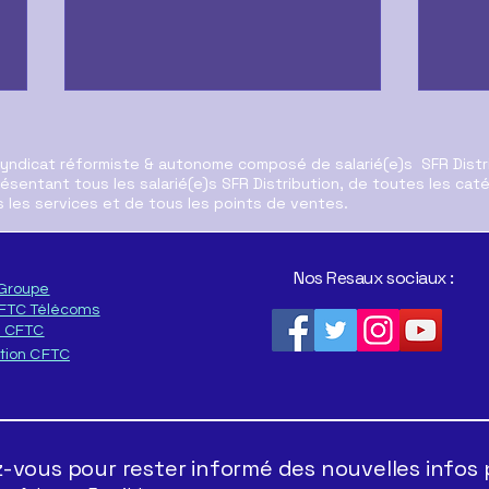
syndicat réformiste & autonome composé de salarié(e)s SFR Distr
ésentant tous les salarié(e)s SFR Distribution, de toutes les cat
 les services et de tous les points de ventes.
Res
Nos Resaux sociaux :
Groupe
Déclaration au CSE sur le
CFTC Télécoms
Futur de SFR Distribution
n CFTC
tion CFTC
vous pour rester informé des nouvelles infos 