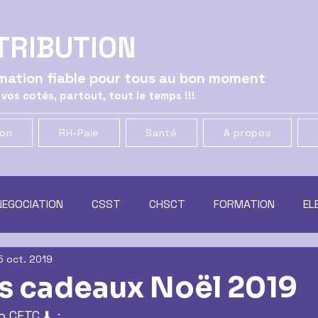
TRIBUTION
ormation fiable pour tous au bon moment
 vos cotés, partout, tout le temps !!!
ion
RH-Paie
Santé
A propos
NEGOCIATION
CSST
CHSCT
FORMATION
EL
5 oct. 2019
ATION
GENERAL
CSE
MUTUELLE & PREVOYANCE
 cadeaux Noël 2019
FTC ⬇️  :
t
RACHAT