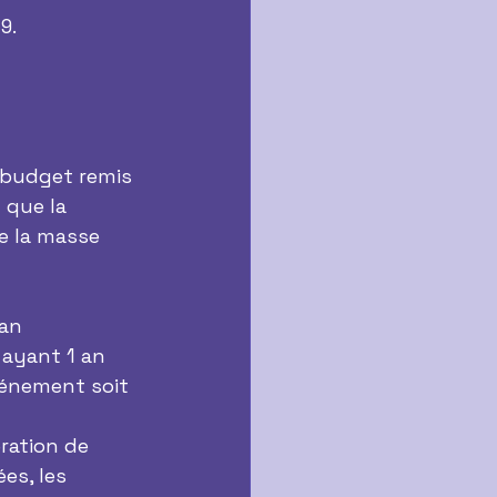
9.
 budget remis 
 que la 
e la masse 
an 
 ayant 1 an 
vénement soit 
ration de 
es, les 