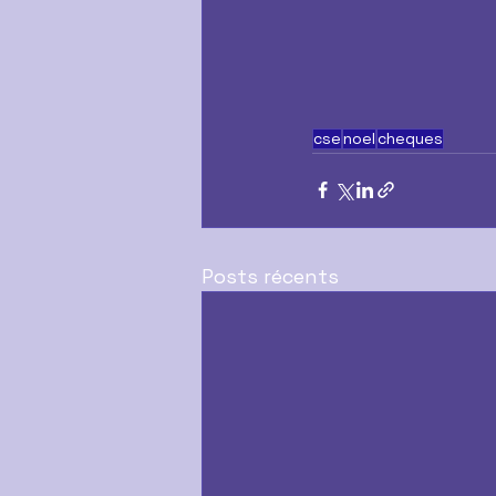
cse
noel
cheques
Posts récents