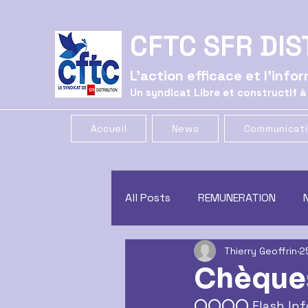
CFTC SFR DIS
L'action efficace et l'inf
Un syndicat Libre et constructif à
Accueil
News
Communicat
All Posts
REMUNERATION
Thierry Geoffrin
2
CE
GREVE
COMMUNIC
Chèques
⭕⭕⭕⭕ Flash Info C
CONGES
CSSCT
trac