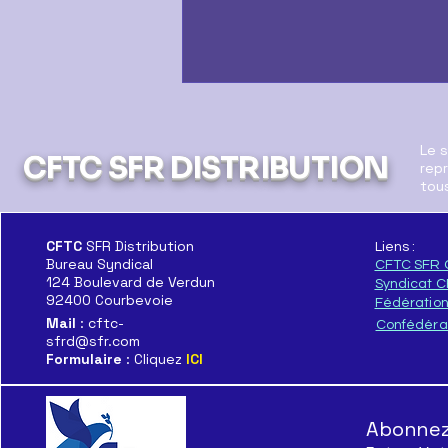
Le 
CFTC SFR DISTRIBUTION
repr
tous
Rémunération
CFTC
SFR Distribution
Liens :
Bureau Syndical
CFTC SFR 
124 Boulevard de Verdun
Syndicat 
92400 Courbevoie
Fédératio
Mail
: cftc-
Confédéra
sfrd@sfr.com
Formulaire
: Cliquez
ICI
Abonnez-