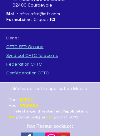
92400 Courbevoie
Mail
: cftc-sfrd@sfr.com
Formulaire
: Cliquez
ICI
Liens :
CFTC SFR Groupe
Syndicat CFTC Télécoms
Fédération CFTC
Confédération CFTC
Télécharger notre application Mobile
Pour
APPLE
Pour
ANDROID
T
élécharger directement l'application :
ICI
(format .AAB
)
ou
ICI
(format .APK)
Nos Resaux sociaux :