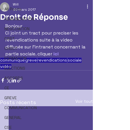
Will
All Posts
30 mars 2017
Droit de Réponse
REMUNERATION
Bonjour
NEGOCIATION
Ci joint un tract pour preciser les 
CSST
revendications suite à la video 
diffusée sur l'intranet concernant la 
CHSCT
partie sociale. cliquer 
ici
FORMATION
communiqué
greve
revendications
sociale
vidéo
ELECTIONS
ACCORDS
CE
GREVE
Voir tout
Posts récents
COMMUNICATION
GENERAL
CSE