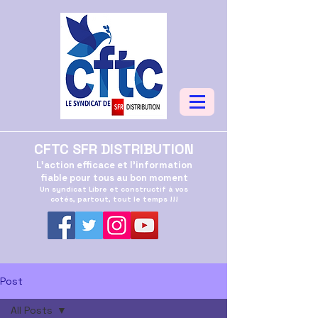
CFTC SFR DISTRIBUTION
L'action efficace et l'information
fiable pour tous au bon moment
Un syndicat Libre et constructif à vos
cotés, partout, tout le temps !!!
Post
All Posts