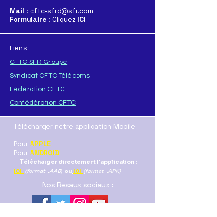
Mail
: cftc-sfrd@sfr.com
Formulaire
: Cliquez
ICI
Liens :
CFTC SFR Groupe
Syndicat CFTC Télécoms
Fédération CFTC
Confédération CFTC
Télécharger notre application Mobile
Pour
APPLE
Pour
ANDROID
T
élécharger directement l'application :
ICI
(format .AAB
)
ou
ICI
(format .APK)
Nos Resaux sociaux :