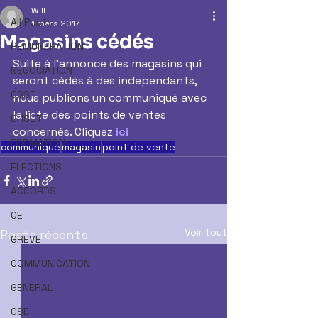
Will
All Posts
1 mars 2017
Magasins cédés
REMUNERATION
Suite à l'annonce des magasins qui 
NEGOCIATION
seront cédés à des independants, 
CSST
nous publions un communiqué avec 
la liste des points de ventes 
CHSCT
concernés. Cliquez 
ici
FORMATION
communiqué
magasin
point de vente
ELECTIONS
ACCORDS
CE
Voir tout
Posts récents
GREVE
COMMUNICATION
GENERAL
CSE