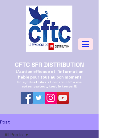
CFTC SFR DISTRIBUTION
L'action efficace et l'information
fiable pour tous au bon moment
Un syndicat Libre et constructif à vos
cotés, partout, tout le temps !!!
Post
All Posts