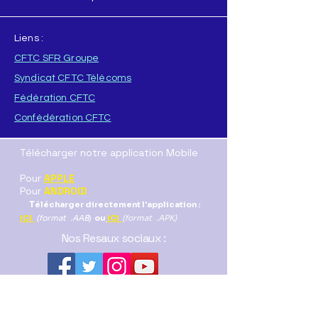
Liens :
CFTC SFR Groupe
Syndicat CFTC Télécoms
Fédération CFTC
Confédération CFTC
Télécharger notre application Mobile
Pour
APPLE
Pour
ANDROID
T
élécharger directement l'application :
ICI
(format .AAB
)
ou
ICI
(format .APK)
Nos Resaux sociaux :