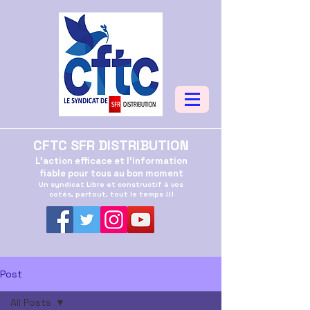
CFTC SFR DISTRIBUTION
L'action efficace et l'information
fiable pour tous au bon moment
Un syndicat Libre et constructif à vos
cotés, partout, tout le temps !!!
Post
All Posts