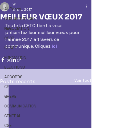
Will
All Posts
2 janv. 2017
MEILLEUR VŒUX 2017
REMUNERATION
Toute la CFTC tient a vous 
NEGOCIATION
présentez leur meilleur vœux pour 
CSST
l'année 2017 a travers ce 
communiqué. Cliquez 
ici
CHSCT
FORMATION
ELECTIONS
ACCORDS
Voir tout
Posts récents
CE
GREVE
COMMUNICATION
GENERAL
CSE