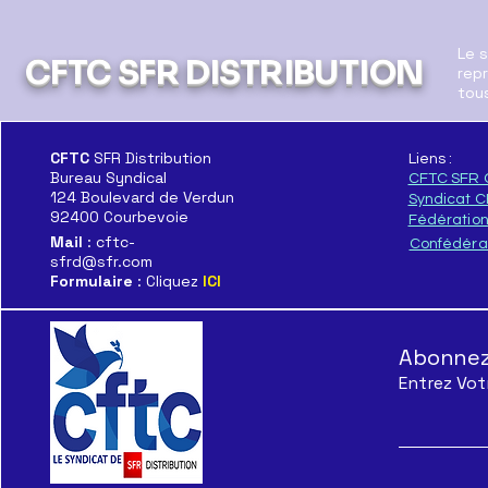
Le 
CFTC SFR DISTRIBUTION
repr
tous
Rémunération
CFTC
SFR Distribution
Liens :
Bureau Syndical
CFTC SFR 
124 Boulevard de Verdun
Syndicat 
92400 Courbevoie
Fédératio
Mail
: cftc-
Confédéra
sfrd@sfr.com
Formulaire
: Cliquez
ICI
Abonnez-
Entrez Vot