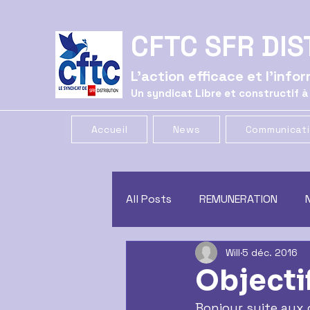
CFTC SFR DIS
L'action efficace et l'inf
Un syndicat Libre et constructif à
Accueil
News
Communicat
All Posts
REMUNERATION
Will
5 déc. 2016
CE
GREVE
COMMUNIC
Objecti
Bonjour suite aux o
CONGES
CSSCT
trac