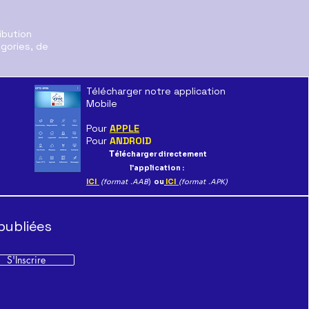
ibution
égories, de
Télécharger notre application
tons Mobilisés
Mobile
Pour
APPLE
Pour
ANDROID
T
élécharger directement
l'application :
ICI
(format .AAB
)
ou
ICI
(format .APK)
publiées
S'Inscrire