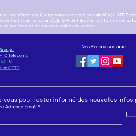
syndicat réformiste & autonome composé de salarié(e)s SFR Distr
ésentant tous les salarié(e)s SFR Distribution, de toutes les cat
 les services et de tous les points de ventes.
Res
Nos Resaux sociaux :
Groupe
Déclaration au CSE sur le
CFTC Télécoms
Futur de SFR Distribution
n CFTC
tion CFTC
vous pour rester informé des nouvelles infos 
re Adresse Email