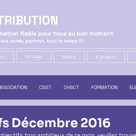
TRIBUTION
ormation fiable pour tous au bon moment
 vos cotés, partout, tout le temps !!!
ion
RH-Paie
Santé
A propos
NEGOCIATION
CSST
CHSCT
FORMATION
EL
ATION
GENERAL
CSE
MUTUELLE & PREVOYANCE
fs Décembre 2016
bjectifs trop ambitieux de ce mois, veuillez trouvez
t
RACHAT