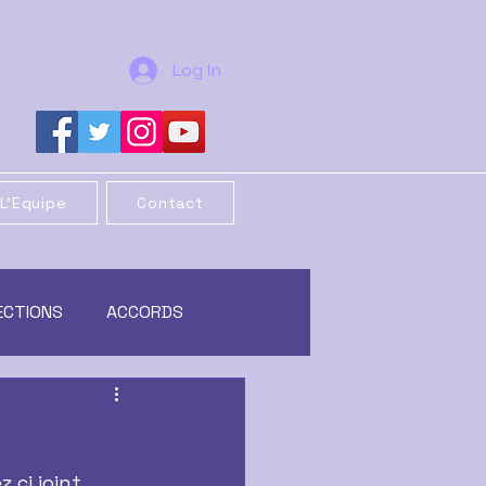
Log In
L'Equipe
Contact
ECTIONS
ACCORDS
REORGANISATION
 ci joint 